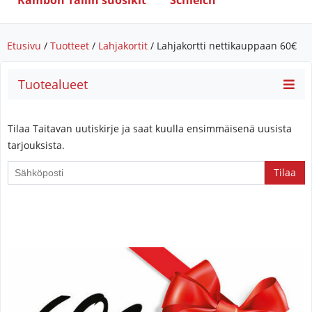
Rambon Tallin suosikit
Schleich
Etusivu
/
Tuotteet
/
Lahjakortit
/ Lahjakortti nettikauppaan 60€
Tuotealueet
Tilaa Taitavan uutiskirje ja saat kuulla ensimmäisenä uusista
tarjouksista.
If
you
are
a
human,
ignore
this
field