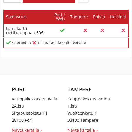
Pori /
Saatavuus
Tampere
Raisio
Helsinki
Web
Lahjakortti
nettikauppaan 60€
Saatavilla
Ei saatavilla väliaikaisesti
PORI
TAMPERE
Kauppakeskus Puuvilla
Kauppakeskus Ratina
2A.krs
1.krs
Siltapuistokatu 14
Vuolteenkatu 1
28100 Pori
33100 Tampere
Näytä kartalla »
Näytä kartalla »