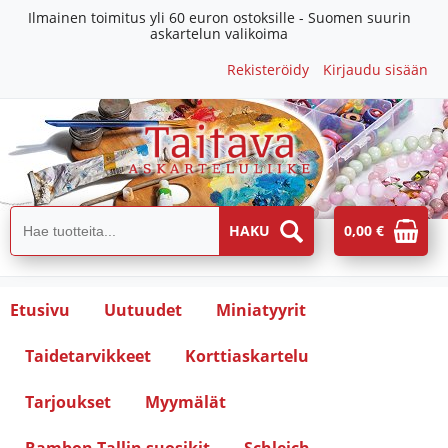
Ilmainen toimitus yli 60 euron ostoksille - Suomen suurin
askartelun valikoima
Rekisteröidy
Kirjaudu sisään
0,00 €
Etusivu
Uutuudet
Miniatyyrit
Taidetarvikkeet
Korttiaskartelu
Tarjoukset
Myymälät