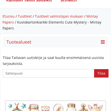
Rambon Tallin suosikit
Schleich
Etusivu
/
Tuotteet
/
Tuotteet valmistajan mukaan
/
Mintay
Papers
/ Kuviokartonkiarkki Elements Cute Mystery - Mintay
Papers
Tuotealueet
Tilaa Taitavan uutiskirje ja saat kuulla ensimmäisenä uusista
tarjouksista.