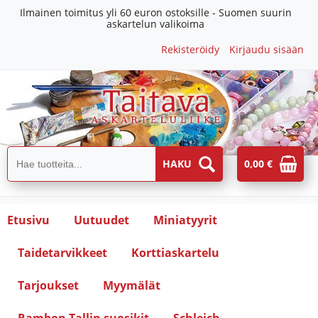
Ilmainen toimitus yli 60 euron ostoksille - Suomen suurin
askartelun valikoima
Rekisteröidy
Kirjaudu sisään
0,00 €
Etusivu
Uutuudet
Miniatyyrit
Taidetarvikkeet
Korttiaskartelu
Tarjoukset
Myymälät