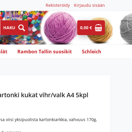
Rekisteröidy
Kirjaudu sisään
0,00 €
lät
Rambon Tallin suosikit
Schleich
rtonki kukat vihr/valk A4 5kpl
a viisi yksipuolista kartonkiarkkia, vahvuus 170g,