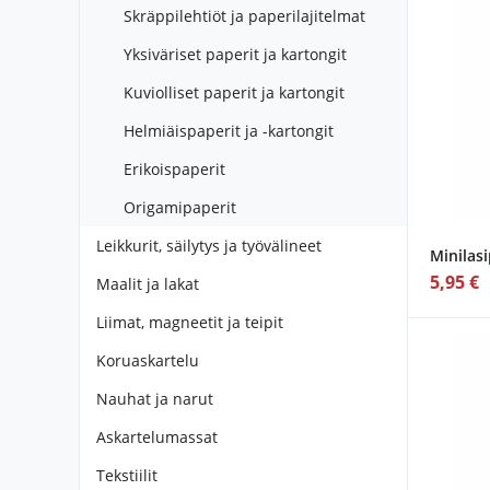
Skräppilehtiöt ja paperilajitelmat
Yksiväriset paperit ja kartongit
Kuviolliset paperit ja kartongit
Helmiäispaperit ja -kartongit
Erikoispaperit
Origamipaperit
Leikkurit, säilytys ja työvälineet
Minilas
5,95 €
Maalit ja lakat
Liimat, magneetit ja teipit
Koruaskartelu
Nauhat ja narut
Askartelumassat
Tekstiilit