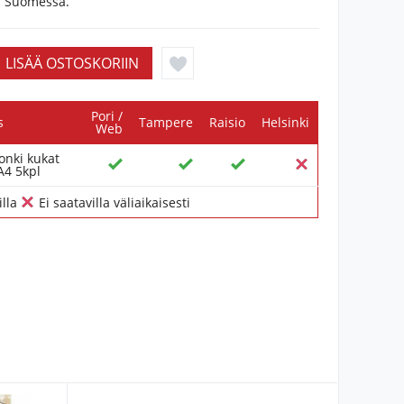
u Suomessa.
Pori /
s
Tampere
Raisio
Helsinki
Web
onki kukat
A4 5kpl
illa
Ei saatavilla väliaikaisesti