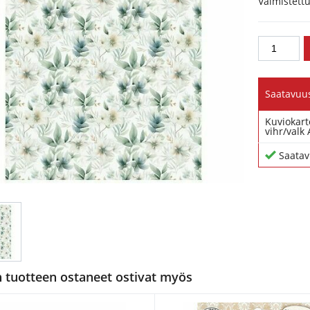
Valmistett
Saatavuu
Kuviokart
vihr/valk 
Saatav
tuotteen ostaneet ostivat myös