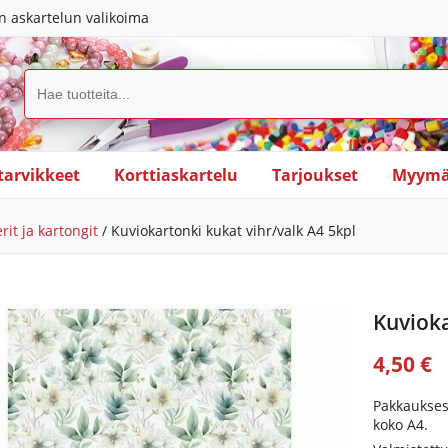
in askartelun valikoima
tarvikkeet
Korttiaskartelu
Tarjoukset
Myymä
rit ja kartongit
/ Kuviokartonki kukat vihr/valk A4 5kpl
Kuvioka
4,50 €
Pakkauksess
koko A4.