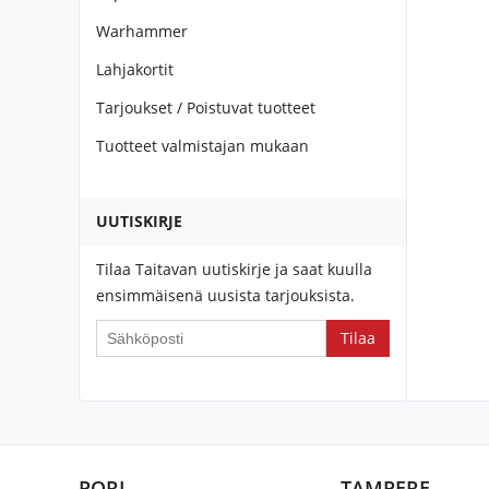
Warhammer
Lahjakortit
Tarjoukset / Poistuvat tuotteet
Tuotteet valmistajan mukaan
UUTISKIRJE
Tilaa Taitavan uutiskirje ja saat kuulla
ensimmäisenä uusista tarjouksista.
If
you
are
a
human,
ignore
PORI
TAMPERE