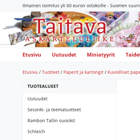
Ilmainen toimitus yli 60 euron ostoksille - Suomen suur
Etusivu
Uutuudet
Miniatyyrit
Taide
Etusivu
/
Tuotteet
/
Paperit ja kartongit
/
Kuviolliset pape
TUOTEALUEET
Uutuudet
Sesonki- ja teematuotteet
Rambon Tallin suosikit
Schleich