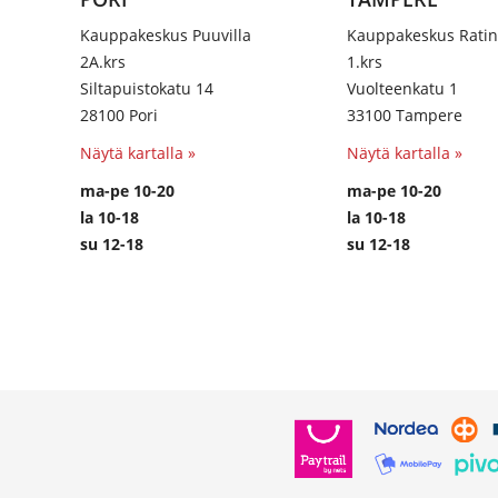
this
field
Kauppakeskus Puuvilla
Kauppakeskus Rati
2A.krs
1.krs
Siltapuistokatu 14
Vuolteenkatu 1
28100 Pori
33100 Tampere
Näytä kartalla »
Näytä kartalla »
ma-pe 10-20
ma-pe 10-20
la 10-18
la 10-18
su 12-18
su 12-18