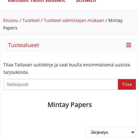
Rambon Tallin suosikit
Schleich
Etusivu
/
Tuotteet
/
Tuotteet valmistajan mukaan
/ Mintay
Papers
Tuotealueet
Tilaa Taitavan uutiskirje ja saat kuulla ensimmäisenä uusista
tarjouksista.
Mintay Papers