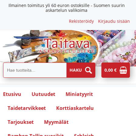
Ilmainen toimitus yli 60 euron ostoksille - Suomen suurin
askartelun valikoima
Rekisteröidy
Kirjaudu sisään
0,00 €
Etusivu
Uutuudet
Miniatyyrit
Taidetarvikkeet
Korttiaskartelu
Tarjoukset
Myymälät