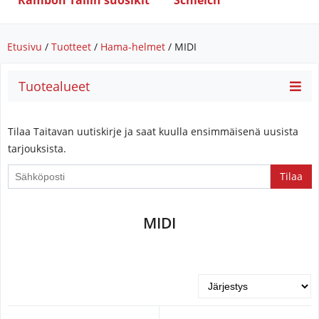
Rambon Tallin suosikit
Schleich
Etusivu
/
Tuotteet
/
Hama-helmet
/ MIDI
Tuotealueet
Tilaa Taitavan uutiskirje ja saat kuulla ensimmäisenä uusista
tarjouksista.
If
you
are
MIDI
a
human,
ignore
this
field