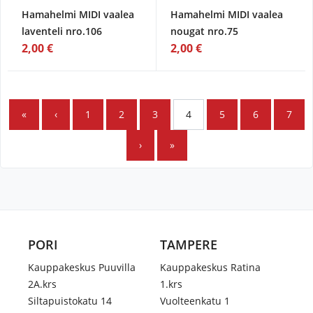
Hamahelmi MIDI vaalea
Hamahelmi MIDI vaalea
laventeli nro.106
nougat nro.75
2,00 €
2,00 €
«
‹
1
2
3
4
5
6
7
›
»
PORI
TAMPERE
Kauppakeskus Puuvilla
Kauppakeskus Ratina
2A.krs
1.krs
Siltapuistokatu 14
Vuolteenkatu 1