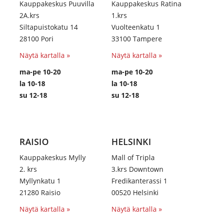
Kauppakeskus Puuvilla
Kauppakeskus Ratina
2A.krs
1.krs
Siltapuistokatu 14
Vuolteenkatu 1
28100 Pori
33100 Tampere
Näytä kartalla »
Näytä kartalla »
ma-pe 10-20
ma-pe 10-20
la 10-18
la 10-18
su 12-18
su 12-18
RAISIO
HELSINKI
Kauppakeskus Mylly
Mall of Tripla
2. krs
3.krs Downtown
Myllynkatu 1
Fredikanterassi 1
21280 Raisio
00520 Helsinki
Näytä kartalla »
Näytä kartalla »