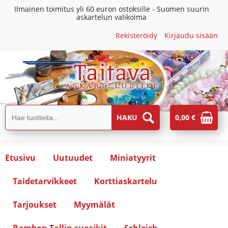
Ilmainen toimitus yli 60 euron ostoksille - Suomen suurin
askartelun valikoima
Rekisteröidy
Kirjaudu sisään
0,00 €
Etusivu
Uutuudet
Miniatyyrit
Taidetarvikkeet
Korttiaskartelu
Tarjoukset
Myymälät