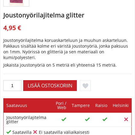
Joustonyörilajitelma glitter
4,95 €
Joustonyörilajitelma koruaskarteluun ja muuhun askarteluun.
Pakkaus sisältää kolme eri väristä joustonyöriä, jonka paksuus
on 1mm. Nyörissä on glitteriä ja sen materiaali on
kumi/polyesteri.
Jokaista joustonyöriä on 5 metriä eli yhteensä 15 metriä.
Pori /
Saatavuus
Tampere
Raisio
Helsinki
Web
Joustonyörilajitelma
glitter
Saatavilla
Ei saatavilla väliaikaisesti