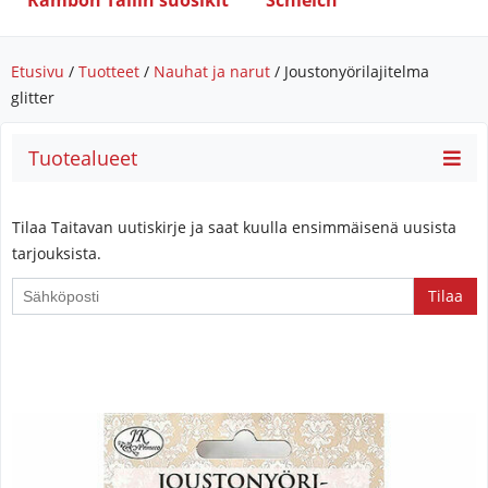
Rambon Tallin suosikit
Schleich
Etusivu
/
Tuotteet
/
Nauhat ja narut
/ Joustonyörilajitelma
glitter
Tuotealueet
Tilaa Taitavan uutiskirje ja saat kuulla ensimmäisenä uusista
tarjouksista.