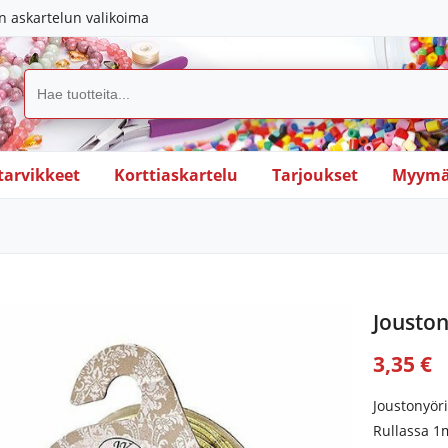
in askartelun valikoima
tarvikkeet
Korttiaskartelu
Tarjoukset
Myymä
Jouston
3,35 €
Joustonyör
Rullassa 1