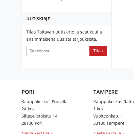
UUTISKIRJE
Tilaa Taitavan uutiskirje ja saat kuulla
ensimmäisenä uusista tarjouksista.
If
you
are
a
human,
ignore
PORI
TAMPERE
this
field
Kauppakeskus Puuvilla
Kauppakeskus Rati
2A.krs
1.krs
Siltapuistokatu 14
Vuolteenkatu 1
28100 Pori
33100 Tampere
Näytä kartalla »
Näytä kartalla »