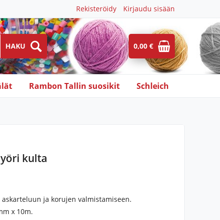
Rekisteröidy
Kirjaudu sisään
0,00 €
lät
Rambon Tallin suosikit
Schleich
yöri kulta
i askarteluun ja korujen valmistamiseen.
mm x 10m.