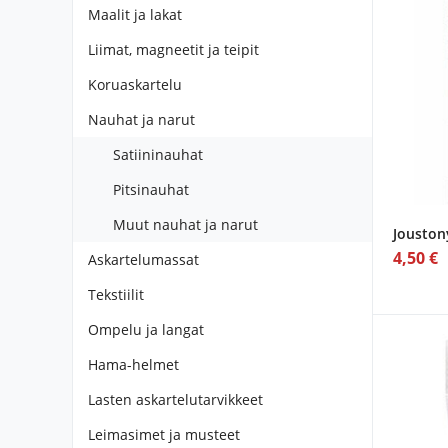
Maalit ja lakat
Liimat, magneetit ja teipit
Koruaskartelu
Nauhat ja narut
Satiininauhat
Pitsinauhat
Muut nauhat ja narut
Joustony
4,50 €
Askartelumassat
Tekstiilit
Ompelu ja langat
Hama-helmet
Lasten askartelutarvikkeet
Leimasimet ja musteet