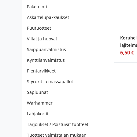
Paketointi
Askartelupakkaukset
Puutuotteet
Koruhel
Villat ja huovat
lajitelm
Saippuanvalmistus
6,50 €
Kynttilänvalmistus
Pientarvikkeet
Styroxit ja massapallot
Sapluunat
Warhammer
Lahjakortit
Tarjoukset / Poistuvat tuotteet
Tuotteet valmistajan mukaan