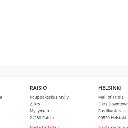
RAISIO
HELSINKI
na
Kauppakeskus Mylly
Mall of Tripla
2. krs
3.krs Downtow
Myllynkatu 1
Fredikanterassi
21280 Raisio
00520 Helsinki
Näytä kartalla »
Näytä kartalla »