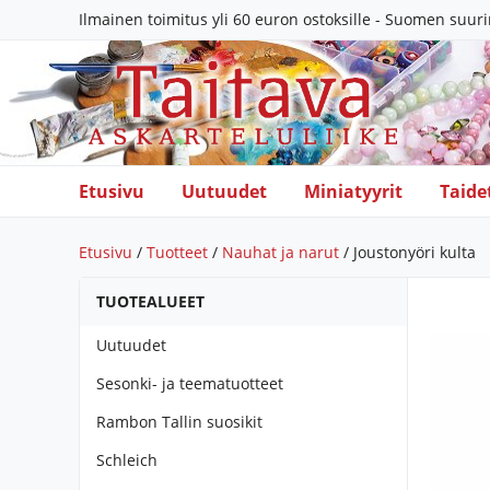
Ilmainen toimitus yli 60 euron ostoksille - Suomen suur
Etusivu
Uutuudet
Miniatyyrit
Taide
Etusivu
/
Tuotteet
/
Nauhat ja narut
/ Joustonyöri kulta
TUOTEALUEET
Uutuudet
Sesonki- ja teematuotteet
Rambon Tallin suosikit
Schleich