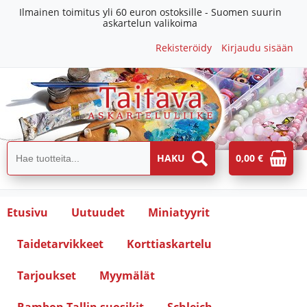
Ilmainen toimitus yli 60 euron ostoksille - Suomen suurin
askartelun valikoima
Rekisteröidy
Kirjaudu sisään
0,00 €
Etusivu
Uutuudet
Miniatyyrit
Taidetarvikkeet
Korttiaskartelu
Tarjoukset
Myymälät