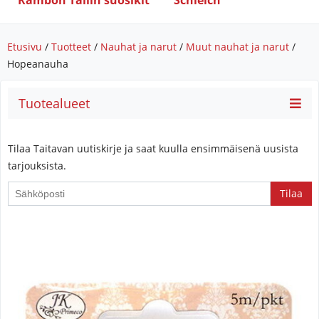
Rambon Tallin suosikit
Schleich
Etusivu
/
Tuotteet
/
Nauhat ja narut
/
Muut nauhat ja narut
/
Hopeanauha
Tuotealueet
Tilaa Taitavan uutiskirje ja saat kuulla ensimmäisenä uusista
tarjouksista.