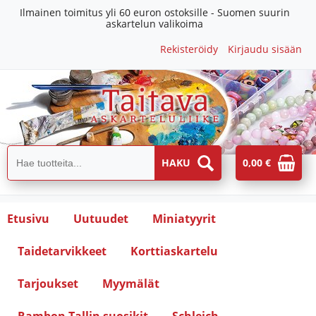
Ilmainen toimitus yli 60 euron ostoksille - Suomen suurin
askartelun valikoima
Rekisteröidy
Kirjaudu sisään
0,00 €
Etusivu
Uutuudet
Miniatyyrit
Taidetarvikkeet
Korttiaskartelu
Tarjoukset
Myymälät