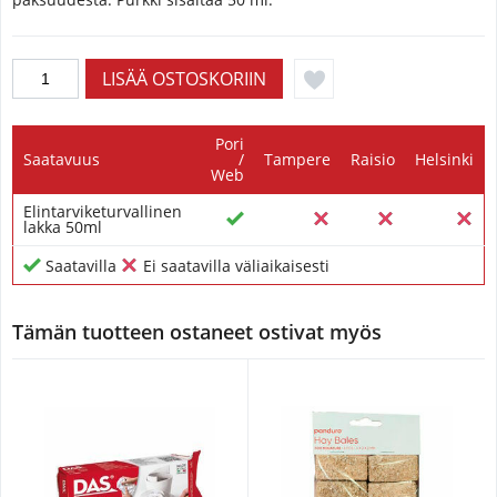
Pori
Saatavuus
/
Tampere
Raisio
Helsinki
Web
Elintarviketurvallinen
lakka 50ml
Saatavilla
Ei saatavilla väliaikaisesti
Tämän tuotteen ostaneet ostivat myös