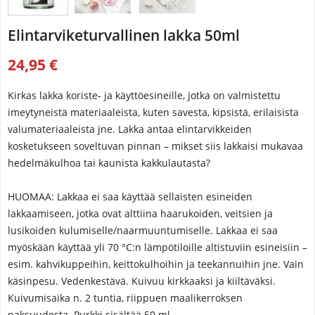
Elintarviketurvallinen lakka 50ml
24,95 €
Kirkas lakka koriste- ja käyttöesineille, jotka on valmistettu
imeytyneistä materiaaleista, kuten savesta, kipsistä, erilaisista
valumateriaaleista jne. Lakka antaa elintarvikkeiden
kosketukseen soveltuvan pinnan – mikset siis lakkaisi mukavaa
hedelmäkulhoa tai kaunista kakkulautasta?
HUOMAA: Lakkaa ei saa käyttää sellaisten esineiden
lakkaamiseen, jotka ovat alttiina haarukoiden, veitsien ja
lusikoiden kulumiselle/naarmuuntumiselle. Lakkaa ei saa
myöskään käyttää yli 70 °C:n lämpötiloille altistuviin esineisiin –
esim. kahvikuppeihin, keittokulhoihin ja teekannuihin jne. Vain
käsinpesu. Vedenkestävä. Kuivuu kirkkaaksi ja kiiltäväksi.
Kuivumisaika n. 2 tuntia, riippuen maalikerroksen
paksuudesta. Purkki sisältää 50 ml.