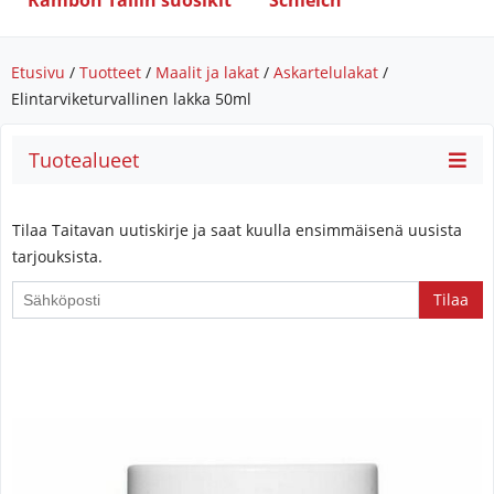
Rambon Tallin suosikit
Schleich
Etusivu
/
Tuotteet
/
Maalit ja lakat
/
Askartelulakat
/
Elintarviketurvallinen lakka 50ml
Tuotealueet
Tilaa Taitavan uutiskirje ja saat kuulla ensimmäisenä uusista
tarjouksista.
If
you
are
a
human,
ignore
this
field