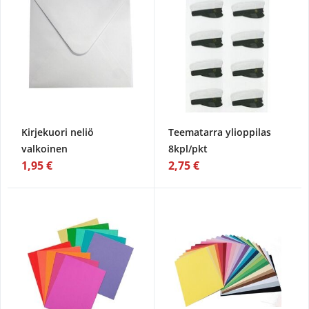
Kirjekuori neliö
Teematarra ylioppilas
valkoinen
8kpl/pkt
1,95 €
2,75 €