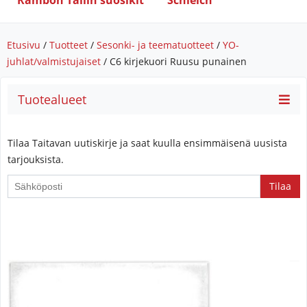
Rambon Tallin suosikit
Schleich
Etusivu
/
Tuotteet
/
Sesonki- ja teematuotteet
/
YO-
juhlat/valmistujaiset
/ C6 kirjekuori Ruusu punainen
Tuotealueet
Tilaa Taitavan uutiskirje ja saat kuulla ensimmäisenä uusista
tarjouksista.