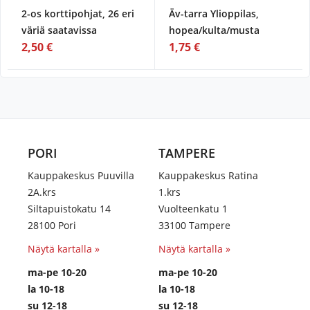
2-os korttipohjat, 26 eri
Äv-tarra Ylioppilas,
väriä saatavissa
hopea/kulta/musta
2,50 €
1,75 €
PORI
TAMPERE
Kauppakeskus Puuvilla
Kauppakeskus Ratina
2A.krs
1.krs
Siltapuistokatu 14
Vuolteenkatu 1
28100 Pori
33100 Tampere
Näytä kartalla »
Näytä kartalla »
ma-pe 10-20
ma-pe 10-20
la 10-18
la 10-18
su 12-18
su 12-18