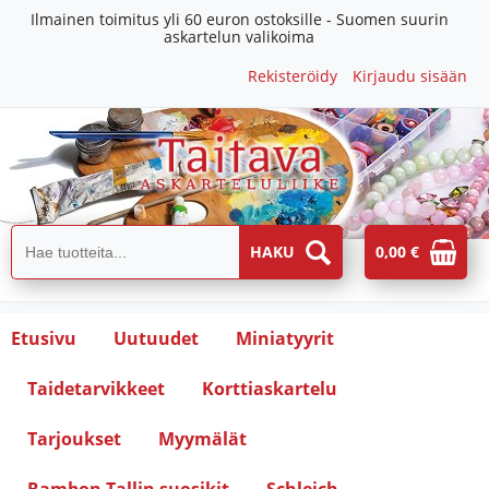
Ilmainen toimitus yli 60 euron ostoksille - Suomen suurin
askartelun valikoima
Rekisteröidy
Kirjaudu sisään
0,00 €
Etusivu
Uutuudet
Miniatyyrit
Taidetarvikkeet
Korttiaskartelu
Tarjoukset
Myymälät