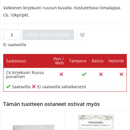
Valkoinen kirjekuori ruusun kuvalla. Kostutettava liimaläppä.
C6, 10kpl/pkt.
Ei saatavilla
Pori /
Saatavuus
Tampere
Raisio
Helsinki
Web
C6 kirjekuori Ruusu
punainen
Saatavilla
Ei saatavilla väliaikaisesti
Tämän tuotteen ostaneet ostivat myös