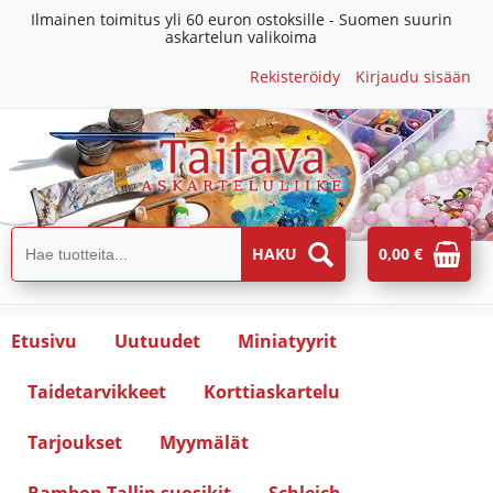
Ilmainen toimitus yli 60 euron ostoksille - Suomen suurin
askartelun valikoima
Rekisteröidy
Kirjaudu sisään
0,00 €
Etusivu
Uutuudet
Miniatyyrit
Taidetarvikkeet
Korttiaskartelu
Tarjoukset
Myymälät