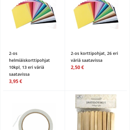
2-os
2-os korttipohjat, 26 eri
helmiäiskorttipohjat
väriä saatavissa
2,50 €
10kpl, 13 eri väriä
saatavissa
3,95 €