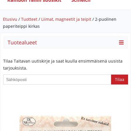
Rambon Tallin suosikit
Schleich
Etusivu
/
Tuotteet
/
Liimat, magneetit ja teipit
/ 2-puolinen
paperiteippi kirkas
Tuotealueet
Tilaa Taitavan uutiskirje ja saat kuulla ensimmäisenä uusista
tarjouksista.