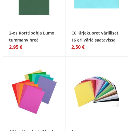
2-os Korttipohja Lumo
C6 Kirjekuoret värilliset,
tummanvihreä
16 eri väriä saatavissa
2,95 €
2,50 €