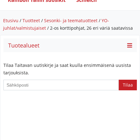
Rambon Tallin suosikit
Schleich
Etusivu
/
Tuotteet
/
Sesonki- ja teematuotteet
/
YO-
juhlat/valmistujaiset
/ 2-os korttipohjat, 26 eri väriä saatavissa
Tuotealueet
Tilaa Taitavan uutiskirje ja saat kuulla ensimmäisenä uusista
tarjouksista.