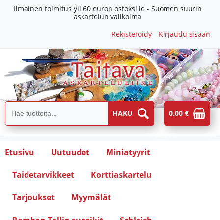
Ilmainen toimitus yli 60 euron ostoksille - Suomen suurin
askartelun valikoima
Rekisteröidy
Kirjaudu sisään
0,00 €
Etusivu
Uutuudet
Miniatyyrit
Taidetarvikkeet
Korttiaskartelu
Tarjoukset
Myymälät