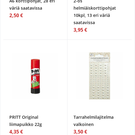
A6 korttipohjat, 28 eri
2-os
väriä saatavissa
helmiäiskorttipohjat
2,50 €
10kpl, 13 eri väriä
saatavissa
3,95 €
PRITT Original
Tarrahelmilajitelma
liimapuikko 22g
valkoinen
4,35 €
3,50 €