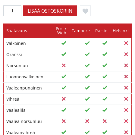
Pori /
Saatavuus
Tampere
Raisio
Helsinki
Web
Valkoinen
Oranssi
Norsunluu
Luonnonvalkoinen
Vaaleanpunainen
Vihreä
Vaalealila
Vaalea norsunluu
Vaaleanvihreä